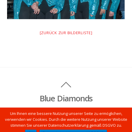
[ZURÜCK ZUR BILDERLISTE]
Blue Diamonds
© by Blue Diamonds 2018 •
Datenschutzerklärung gemäß DSGVO
Um Ihnen eine bessere Nutzung unserer Seite zu ermöglichen,
Für die Veröffentlichung dieser Website gilt das Impressum des
verwenden wir Cookies. Durch die weitere Nutzung unserer Website
Sängerbund Neckartailfingen 1830.e.V.
stimmen Sie unserer Datenschutzerklärung gemäß DSGVO zu.