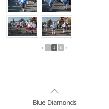
◄
1
2
3
►
Blue Diamonds